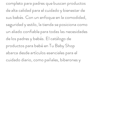
completo para padres que buscan productos 
de alta calidad para el cuidado y bienestar de 
sus bebés. Con un enfoque en la comodidad, 
seguridad y estilo, la tienda se posiciona como 
un aliado confiable para todas las necesidades 
de los padres y bebés. El catálogo de 
productos para bebé en Tu Baby Shop 
abarca desde artículos esenciales para el 
cuidado diario, como pañales, biberones y 
ropa, hasta productos especializados que 
promueven el desarrollo y la diversión del 
bebé. La tienda se esfuerza por ofrecer 
opciones que se adapten a diferentes estilos 
de vida y preferencias de los padres. La 
sección de juguetes para bebé en Tu Baby 
Shop presenta opciones que estimulan el 
desarrollo sensorial y cognitivo de los más 
pequeños. Desde juguetes de peluche hasta 
opciones educativas, la tienda ofrece 